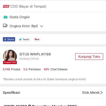
COD (Bayar di Tempat)
Gratis Ongkir
Ongkos Kirim:
Rp0
Share
Tweet
SITUS WINPLAY188
Kunjungi Toko
Sedang Online
6,1RB
Produk
5.0
Penilaian
99%
Chat Dibalas
*Berlaku untuk produk di toko ini (tidak termasuk ongkos kirim)
Spesifikasi
Stok,Merek