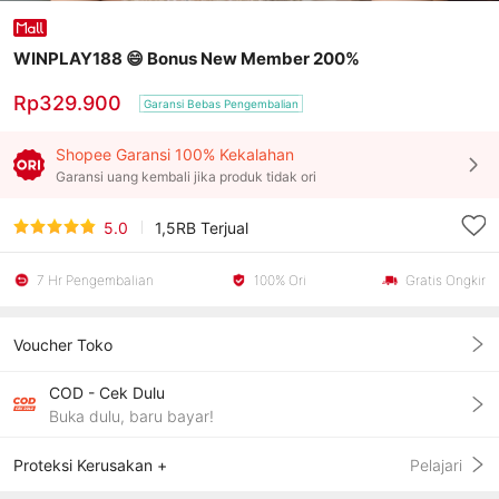
WINPLAY188 😄 Bonus New Member 200%
Rp329.900
Garansi Bebas Pengembalian
Shopee Garansi 100% Kekalahan
Garansi uang kembali jika produk tidak ori
5.0
1,5RB
Terjual
7 Hr Pengembalian
100% Ori
Gratis Ongkir
Voucher Toko
COD - Cek Dulu
Buka dulu, baru bayar!
Proteksi Kerusakan +
Pelajari