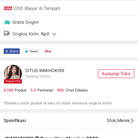
COD (Bayar di Tempat)
Gratis Ongkir
Ongkos Kirim:
Rp0
Share
Tweet
SITUS WAKHOKI99
Kunjungi Toko
Sedang Online
6,1RB
Produk
5.0
Penilaian
99%
Chat Dibalas
*Berlaku untuk produk di toko ini (tidak termasuk ongkos kirim)
Spesifikasi
Stok,Merek