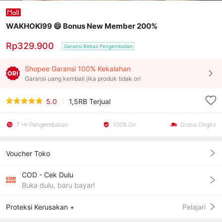
WAKHOKI99 😄 Bonus New Member 200%
Rp329.900
Garansi Bebas Pengembalian
Shopee Garansi 100% Kekalahan
Garansi uang kembali jika produk tidak ori
5.0
1,5RB
Terjual
7 Hr Pengembalian
100% Ori
Gratis Ongkir
Voucher Toko
COD - Cek Dulu
Buka dulu, baru bayar!
Proteksi Kerusakan +
Pelajari