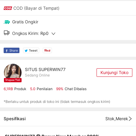
COD (Bayar di Tempat)
Gratis Ongkir
Ongkos Kirim:
Rp0
Share
Tweet
SITUS SUPERWIN77
Kunjungi Toko
Sedang Online
6,1RB
Produk
5.0
Penilaian
99%
Chat Dibalas
*Berlaku untuk produk di toko ini (tidak termasuk ongkos kirim)
Spesifikasi
Stok,Merek