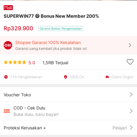
SUPERWIN77 😄 Bonus New Member 200%
Rp329.900
Garansi Bebas Pengembalian
Shopee Garansi 100% Kekalahan
Garansi uang kembali jika produk tidak ori
5.0
1,5RB
Terjual
7 Hr Pengembalian
100% Ori
Gratis Ongkir
Voucher Toko
COD - Cek Dulu
Buka dulu, baru bayar!
Proteksi Kerusakan +
Pelajari