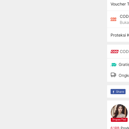
Voucher 
COD 
Buka
Proteksi 
COD 
Grati
Ongko
Share
6,1RB
Prod