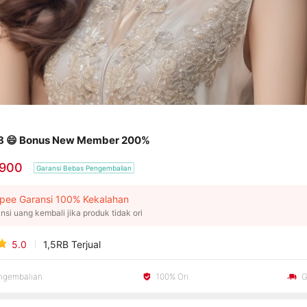
 😄 Bonus New Member 200%
.900
Garansi Bebas Pengembalian
pee Garansi 100% Kekalahan
nsi uang kembali jika produk tidak ori
5.0
1,5RB
Terjual
engembalian
100% Ori
G