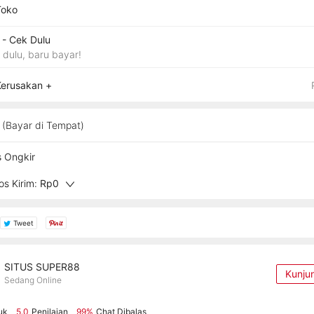
Toko
- Cek Dulu
 dulu, baru bayar!
Kerusakan +
(Bayar di Tempat)
s Ongkir
s Kirim:
Rp0
Tweet
SITUS SUPER88
Kunju
Sedang Online
uk
5.0
Penilaian
99%
Chat Dibalas