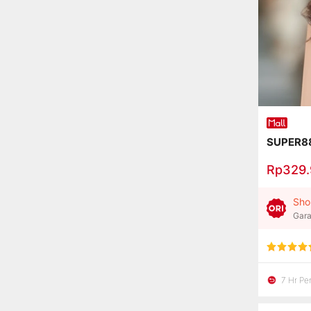
SUPER88
Rp329
Sho
Gara
7 Hr P