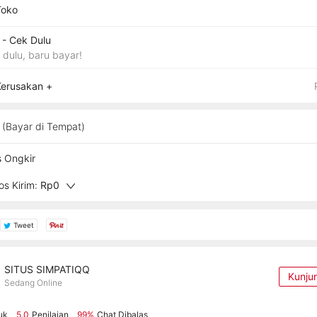
Toko
- Cek Dulu
 dulu, baru bayar!
Kerusakan +
(Bayar di Tempat)
s Ongkir
s Kirim:
Rp0
Tweet
SITUS SIMPATIQQ
Kunju
Sedang Online
uk
5.0
Penilaian
99%
Chat Dibalas