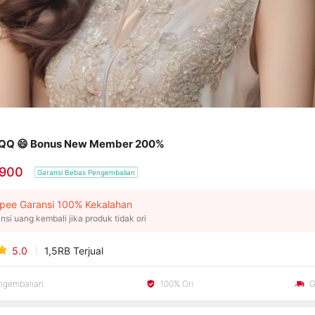
QQ 😄 Bonus New Member 200%
.900
Garansi Bebas Pengembalian
pee Garansi 100% Kekalahan
nsi uang kembali jika produk tidak ori
5.0
1,5RB
Terjual
engembalian
100% Ori
G