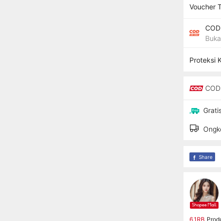
Voucher 
COD 
Buka
Proteksi 
COD 
Grati
Ongko
Share
6,1RB
Prod