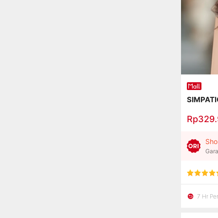
SIMPATI
Rp329
Sho
Gara
7 Hr P