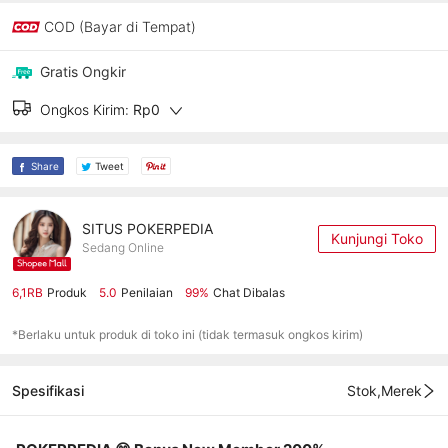
COD (Bayar di Tempat)
Gratis Ongkir
Ongkos Kirim:
Rp0
Share
Tweet
SITUS POKERPEDIA
Kunjungi Toko
Sedang Online
6,1RB
Produk
5.0
Penilaian
99%
Chat Dibalas
*Berlaku untuk produk di toko ini (tidak termasuk ongkos kirim)
Spesifikasi
Stok,Merek