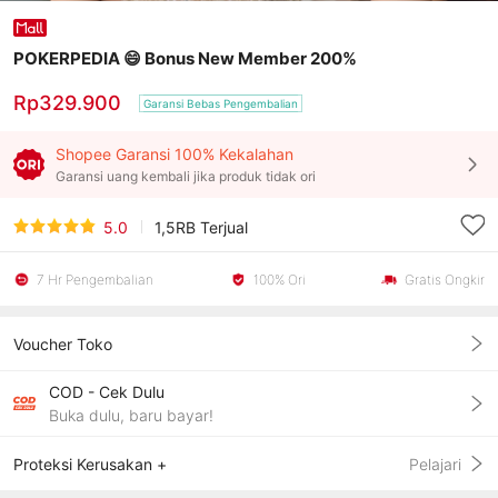
POKERPEDIA 😄 Bonus New Member 200%
Rp329.900
Garansi Bebas Pengembalian
Shopee Garansi 100% Kekalahan
Garansi uang kembali jika produk tidak ori
5.0
1,5RB
Terjual
7 Hr Pengembalian
100% Ori
Gratis Ongkir
Voucher Toko
COD - Cek Dulu
Buka dulu, baru bayar!
Proteksi Kerusakan +
Pelajari