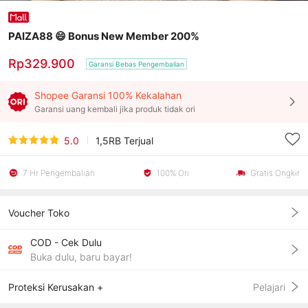
PAIZA88 😄 Bonus New Member 200%
Rp329.900
Garansi Bebas Pengembalian
Shopee Garansi 100% Kekalahan
Garansi uang kembali jika produk tidak ori
5.0
1,5RB
Terjual
7 Hr Pengembalian
100% Ori
Gratis Ongkir
Voucher Toko
COD - Cek Dulu
Buka dulu, baru bayar!
Proteksi Kerusakan +
Pelajari