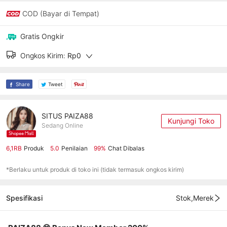
COD (Bayar di Tempat)
Gratis Ongkir
Ongkos Kirim:
Rp0
Share
Tweet
SITUS PAIZA88
Kunjungi Toko
Sedang Online
6,1RB
Produk
5.0
Penilaian
99%
Chat Dibalas
*Berlaku untuk produk di toko ini (tidak termasuk ongkos kirim)
Spesifikasi
Stok,Merek