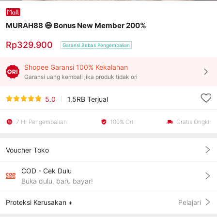
MURAH88 😄 Bonus New Member 200%
Rp329.900
Garansi Bebas Pengembalian
Shopee Garansi 100% Kekalahan
Garansi uang kembali jika produk tidak ori
5.0
1,5RB
Terjual
7 Hr Pengembalian
100% Ori
Gratis Ongkir
Voucher Toko
COD - Cek Dulu
Buka dulu, baru bayar!
Proteksi Kerusakan +
Pelajari