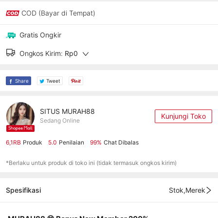
COD (Bayar di Tempat)
Gratis Ongkir
Ongkos Kirim:
Rp0
Share
Tweet
SITUS MURAH88
Kunjungi Toko
Sedang Online
6,1RB
Produk
5.0
Penilaian
99%
Chat Dibalas
*Berlaku untuk produk di toko ini (tidak termasuk ongkos kirim)
Spesifikasi
Stok,Merek