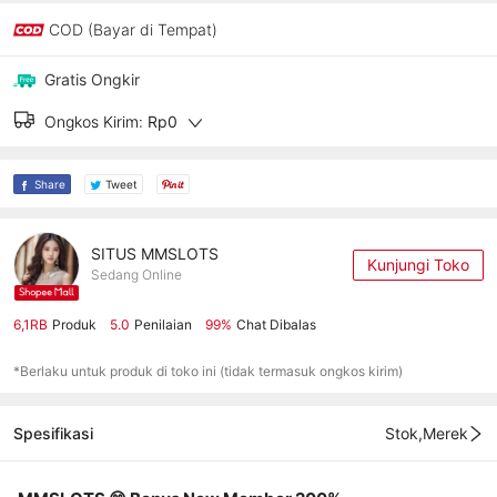
COD (Bayar di Tempat)
Gratis Ongkir
Ongkos Kirim:
Rp0
Share
Tweet
SITUS MMSLOTS
Kunjungi Toko
Sedang Online
6,1RB
Produk
5.0
Penilaian
99%
Chat Dibalas
*Berlaku untuk produk di toko ini (tidak termasuk ongkos kirim)
Spesifikasi
Stok,Merek