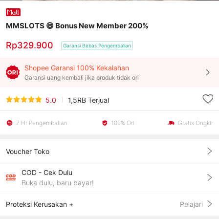
MMSLOTS 😄 Bonus New Member 200%
Rp329.900
Garansi Bebas Pengembalian
Shopee Garansi 100% Kekalahan
Garansi uang kembali jika produk tidak ori
5.0
1,5RB
Terjual
7 Hr Pengembalian
100% Ori
Gratis Ongkir
Voucher Toko
COD - Cek Dulu
Buka dulu, baru bayar!
Proteksi Kerusakan +
Pelajari