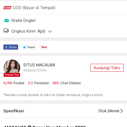
COD (Bayar di Tempat)
Gratis Ongkir
Ongkos Kirim:
Rp0
Share
Tweet
SITUS MACAU88
Kunjungi Toko
Sedang Online
6,1RB
Produk
5.0
Penilaian
99%
Chat Dibalas
*Berlaku untuk produk di toko ini (tidak termasuk ongkos kirim)
Spesifikasi
Stok,Merek