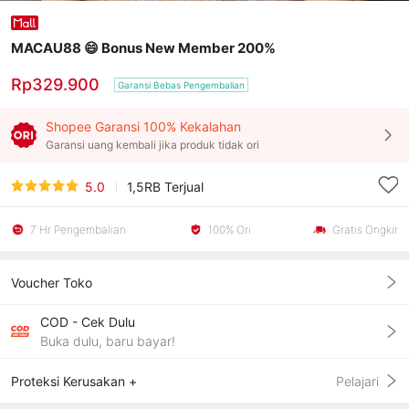
MACAU88 😄 Bonus New Member 200%
Rp329.900
Garansi Bebas Pengembalian
Shopee Garansi 100% Kekalahan
Garansi uang kembali jika produk tidak ori
5.0
1,5RB
Terjual
7 Hr Pengembalian
100% Ori
Gratis Ongkir
Voucher Toko
COD - Cek Dulu
Buka dulu, baru bayar!
Proteksi Kerusakan +
Pelajari