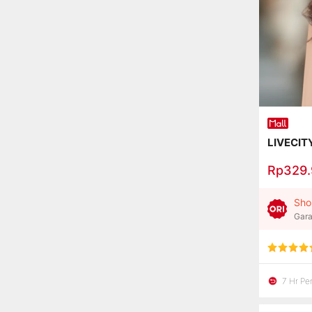
LIVECIT
Rp329
Sho
Gara
7 Hr P