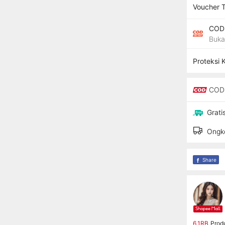
Voucher 
COD 
Buka
Proteksi 
COD 
Grati
Ongko
Share
6,1RB
Prod