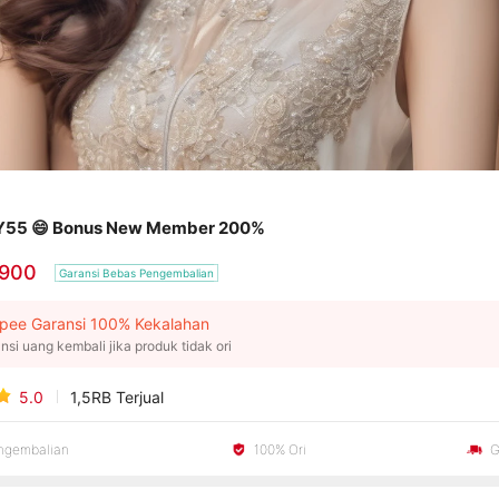
Y55 😄 Bonus New Member 200%
.900
Garansi Bebas Pengembalian
pee Garansi 100% Kekalahan
nsi uang kembali jika produk tidak ori
5.0
1,5RB
Terjual
engembalian
100% Ori
G