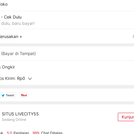
Toko
- Cek Dulu
 dulu, baru bayar!
Kerusakan +
(Bayar di Tempat)
s Ongkir
s Kirim:
Rp0
Tweet
SITUS LIVECITY55
Kunju
Sedang Online
uk
5.0
Penilaian
99%
Chat Dibalas