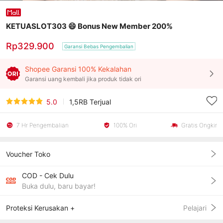
KETUASLOT303 😄 Bonus New Member 200%
Rp329.900
Garansi Bebas Pengembalian
Shopee Garansi 100% Kekalahan
Garansi uang kembali jika produk tidak ori
5.0
1,5RB
Terjual
7 Hr Pengembalian
100% Ori
Gratis Ongkir
Voucher Toko
COD - Cek Dulu
Buka dulu, baru bayar!
Proteksi Kerusakan +
Pelajari