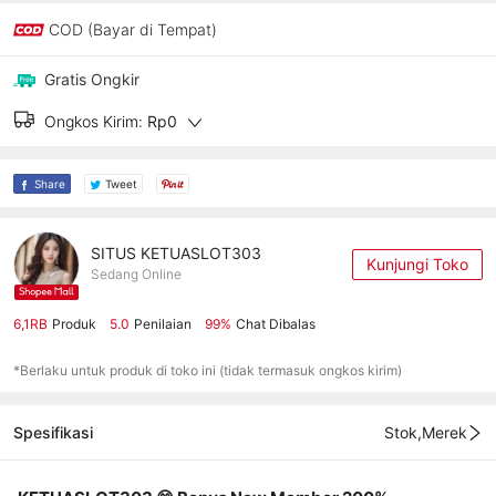
COD (Bayar di Tempat)
Gratis Ongkir
Ongkos Kirim:
Rp0
Share
Tweet
SITUS KETUASLOT303
Kunjungi Toko
Sedang Online
6,1RB
Produk
5.0
Penilaian
99%
Chat Dibalas
*Berlaku untuk produk di toko ini (tidak termasuk ongkos kirim)
Spesifikasi
Stok,Merek