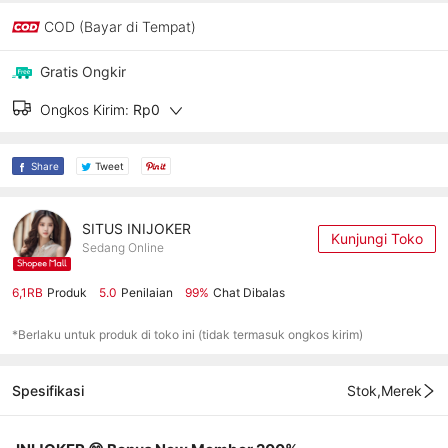
COD (Bayar di Tempat)
Gratis Ongkir
Ongkos Kirim:
Rp0
Share
Tweet
SITUS INIJOKER
Kunjungi Toko
Sedang Online
6,1RB
Produk
5.0
Penilaian
99%
Chat Dibalas
*Berlaku untuk produk di toko ini (tidak termasuk ongkos kirim)
Spesifikasi
Stok,Merek