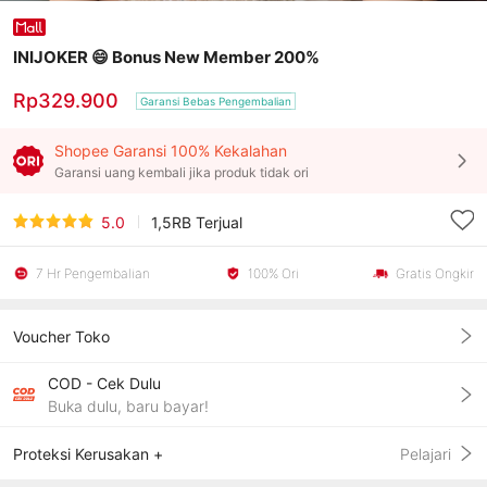
INIJOKER 😄 Bonus New Member 200%
Rp329.900
Garansi Bebas Pengembalian
Shopee Garansi 100% Kekalahan
Garansi uang kembali jika produk tidak ori
5.0
1,5RB
Terjual
7 Hr Pengembalian
100% Ori
Gratis Ongkir
Voucher Toko
COD - Cek Dulu
Buka dulu, baru bayar!
Proteksi Kerusakan +
Pelajari