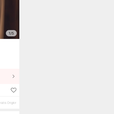
1/5
ratis Ongkir