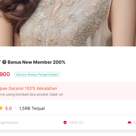
 😄 Bonus New Member 200%
.900
Garansi Bebas Pengembalian
pee Garansi 100% Kekalahan
nsi uang kembali jika produk tidak ori
5.0
1,5RB
Terjual
engembalian
100% Ori
G