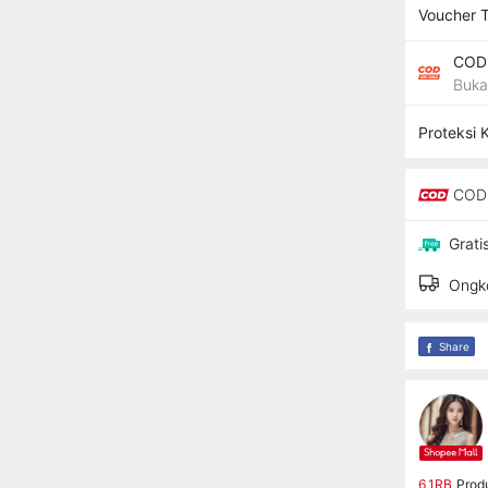
Voucher 
COD 
Buka
Proteksi 
COD 
Grati
Ongko
Share
6,1RB
Prod