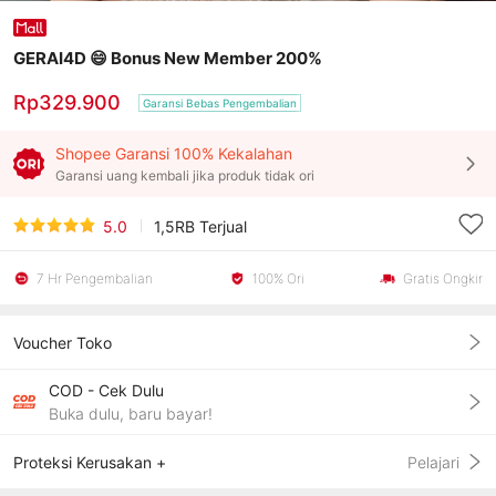
GERAI4D 😄 Bonus New Member 200%
Rp329.900
Garansi Bebas Pengembalian
Shopee Garansi 100% Kekalahan
Garansi uang kembali jika produk tidak ori
5.0
1,5RB
Terjual
7 Hr Pengembalian
100% Ori
Gratis Ongkir
Voucher Toko
COD - Cek Dulu
Buka dulu, baru bayar!
Proteksi Kerusakan +
Pelajari