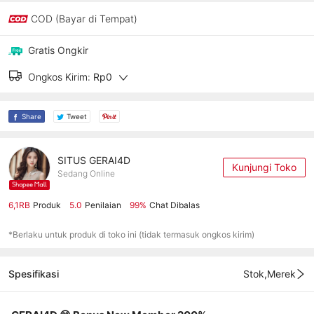
COD (Bayar di Tempat)
Gratis Ongkir
Ongkos Kirim:
Rp0
Share
Tweet
SITUS GERAI4D
Kunjungi Toko
Sedang Online
6,1RB
Produk
5.0
Penilaian
99%
Chat Dibalas
*Berlaku untuk produk di toko ini (tidak termasuk ongkos kirim)
Spesifikasi
Stok,Merek