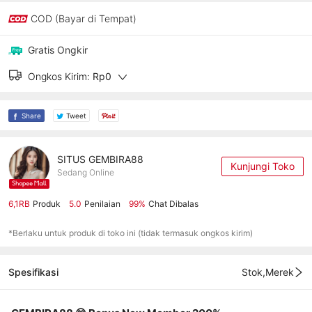
COD (Bayar di Tempat)
Gratis Ongkir
Ongkos Kirim:
Rp0
Share
Tweet
SITUS GEMBIRA88
Kunjungi Toko
Sedang Online
6,1RB
Produk
5.0
Penilaian
99%
Chat Dibalas
*Berlaku untuk produk di toko ini (tidak termasuk ongkos kirim)
Spesifikasi
Stok,Merek