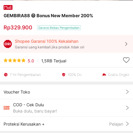
GEMBIRA88 😄 Bonus New Member 200%
Rp329.900
Garansi Bebas Pengembalian
Shopee Garansi 100% Kekalahan
Garansi uang kembali jika produk tidak ori
5.0
1,5RB
Terjual
7 Hr Pengembalian
100% Ori
Gratis Ongkir
Voucher Toko
COD - Cek Dulu
Buka dulu, baru bayar!
Proteksi Kerusakan +
Pelajari