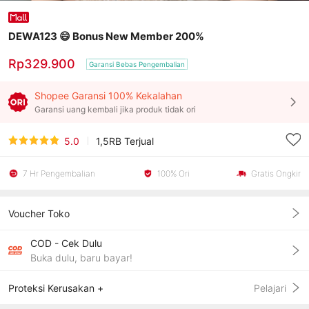
DEWA123 😄 Bonus New Member 200%
Rp329.900
Garansi Bebas Pengembalian
Shopee Garansi 100% Kekalahan
Garansi uang kembali jika produk tidak ori
5.0
1,5RB
Terjual
7 Hr Pengembalian
100% Ori
Gratis Ongkir
Voucher Toko
COD - Cek Dulu
Buka dulu, baru bayar!
Proteksi Kerusakan +
Pelajari