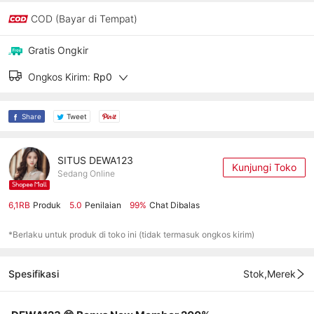
COD (Bayar di Tempat)
Gratis Ongkir
Ongkos Kirim:
Rp0
Share
Tweet
SITUS DEWA123
Kunjungi Toko
Sedang Online
6,1RB
Produk
5.0
Penilaian
99%
Chat Dibalas
*Berlaku untuk produk di toko ini (tidak termasuk ongkos kirim)
Spesifikasi
Stok,Merek