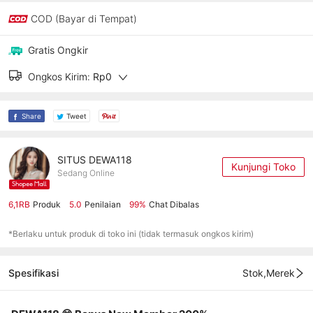
COD (Bayar di Tempat)
Gratis Ongkir
Ongkos Kirim:
Rp0
Share
Tweet
SITUS DEWA118
Kunjungi Toko
Sedang Online
6,1RB
Produk
5.0
Penilaian
99%
Chat Dibalas
*Berlaku untuk produk di toko ini (tidak termasuk ongkos kirim)
Spesifikasi
Stok,Merek