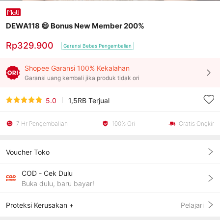
DEWA118 😄 Bonus New Member 200%
Rp329.900
Garansi Bebas Pengembalian
Shopee Garansi 100% Kekalahan
Garansi uang kembali jika produk tidak ori
5.0
1,5RB
Terjual
7 Hr Pengembalian
100% Ori
Gratis Ongkir
Voucher Toko
COD - Cek Dulu
Buka dulu, baru bayar!
Proteksi Kerusakan +
Pelajari